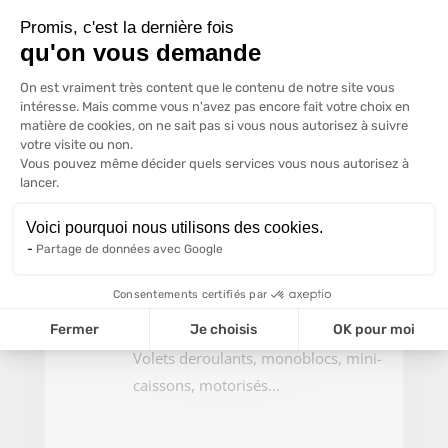
Promis, c'est la dernière fois
Châssis en PVC, alu et bois à Liège…
qu'on vous demande
Plateforme de Gestion du Consentem
Vitrages
On est vraiment très content que le contenu de notre site vous
intéresse. Mais comme vous n'avez pas encore fait votre choix en
Pose et installation de doubles
matière de cookies, on ne sait pas si vous nous autorisez à suivre
votre visite ou non.
vitrages…
Vous pouvez même décider quels services vous nous autorisez à
Axeptio consent
lancer.
Portes de garage
Voici pourquoi nous utilisons des cookies.
Installations de portes de garage
Partage de données avec Google
Hormann…
Consentements certifiés par
Volets
Fermer
Je choisis
OK pour moi
Volets deroulants, monoblocs, mini-
caissons, motorisés…