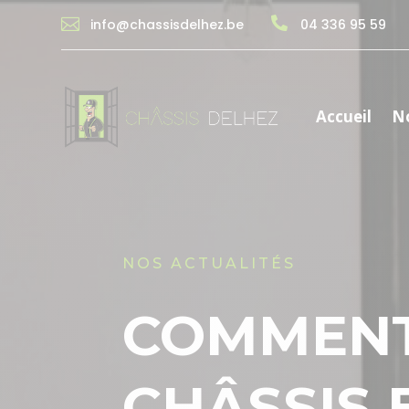


info@chassisdelhez.be
04 336 95 59
Accueil
No
NOS ACTUALITÉS
COMMENT
CHÂSSIS 