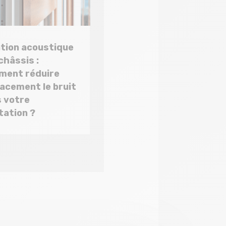
ation acoustique
châssis :
ment réduire
cacement le bruit
 votre
tation ?