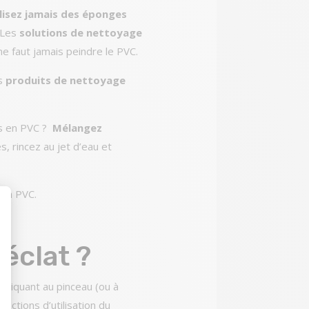
ilisez jamais des éponges
. Les
solutions de nettoyage
ne faut jamais peindre le PVC.
es
produits de nettoyage
s en PVC ?
Mélangez
s, rincez au jet d’eau et
 en PVC.
t : Personnalisez vos Options
éclat ?
appliquant au pinceau (ou à
uctions d’utilisation du