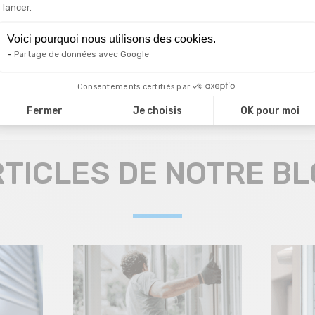
Axeptio consent
lancer.
essuyer les résidus excédentaires.
Voici pourquoi nous utilisons des cookies.
conseils complémentaires pour vos châssis ? Vous souhaitez remp
Partage de données avec Google
sitez pas à contacter
notre entreprise de châssis à Liège
.
Consentements certifiés par
Fermer
Je choisis
OK pour moi
TICLES DE NOTRE B