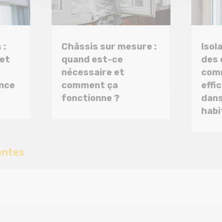
 :
Châssis sur mesure :
Isol
 et
quand est-ce
des 
nécessaire et
com
ince
comment ça
effi
fonctionne ?
dans
habi
entes