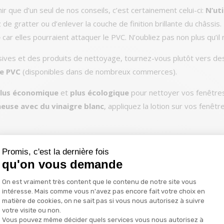
r que d’un seul de nos conseils, c’est certainement celui-ci:
N’ut
 de gratter ou d’enlever la couche de finition brillante du châssis
e
car elles pourraient attaquer le PVC. N’oubliez pas non plus qu’il 
ives et des produits de nettoyage, tournez-vous plutôt vers d
le PVC
(disponibles dans de nombreux commerces).
lus économique
et
plus écologique
pour nettoyer vos fenêtre
euse avec du vinaigre blanc
, appliquez la lotion sur vos fenêtre
yants chimiques corrosifs qui risquent d’endommager vos châssis
Promis, c'est la dernière fois
qu'on vous demande
Plateforme de Gestion du Consentemen
s en PVC ont perdu leur 
On est vraiment très content que le contenu de notre site vous
intéresse. Mais comme vous n'avez pas encore fait votre choix en
matière de cookies, on ne sait pas si vous nous autorisez à suivre
 de leur éclat, il est possible de rétablir le brillant d’origine en 
votre visite ou non.
Vous pouvez même décider quels services vous nous autorisez à
pour PVC que vous aurez trouvé dans le commerce. Suivez les instr