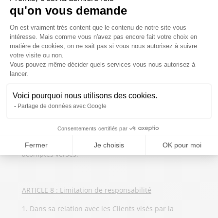
d’insolvabilité du Client.
qu'on vous demande
Plateforme de Gestion du Consentem
Bien que les marchandises livrées restent la
On est vraiment très content que le contenu de notre site vous
propriété de l’Entrepreneur jusqu’à complet
intéresse. Mais comme vous n'avez pas encore fait votre choix en
matière de cookies, on ne sait pas si vous nous autorisez à suivre
paiement, la livraison de ces marchandises opère
votre visite ou non.
néanmoins transfert des risques au Client qui
Vous pouvez même décider quels services vous nous autorisez à
Axeptio consent
lancer.
assume dès lors, dès la livraison, la garde des
marchandises. Le Client est donc, dès ce moment
Voici pourquoi nous utilisons des cookies.
responsable des dommages causés aux
Partage de données avec Google
marchandises ou des dommages causés par elle.
Consentements certifiés par
En cas de reprise des marchandises, les pertes de
valeur seront imputées au Client et déduites des
Fermer
Je choisis
OK pour moi
acomptes versés.
ARTICLE 8 : Limitation de responsabilité
Dans sa relation avec les Clients visés par la