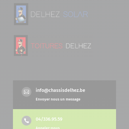
info@chassisdelhez.be

Envoyer nous un message
04/336.95.59

Appelez-nous