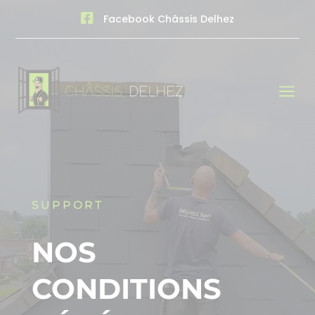

Facebook Châssis Delhez
a
SUPPORT
NOS
CONDITIONS