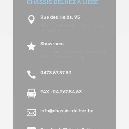
CHÂSSIS DELHEZ À LIÈGE
Rue des Heids, 95

4610 Queue-du-Bois (Liège)
Belgique
Showroom

313, rue Emile Vandervelde
4610 Bellaire (Liège)

0473.57.57.53

FAX : 04.267.84.63

info@chassis-delhez.be