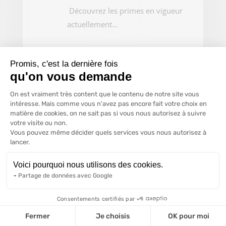
Découvrez les primes en vigueur
actuellement…
Accessoires
Promis, c'est la dernière fois
Moustiquaires, aerateurs…
qu'on vous demande
Plateforme de Gestion du Consentem
On est vraiment très content que le contenu de notre site vous
intéresse. Mais comme vous n'avez pas encore fait votre choix en
matière de cookies, on ne sait pas si vous nous autorisez à suivre
votre visite ou non.
Vous pouvez même décider quels services vous nous autorisez à
Axeptio consent
lancer.
A PROPOS DE CHÂSSIS
Voici pourquoi nous utilisons des cookies.
DELHEZ
Partage de données avec Google
Châssis Delhez à Liège (Queue-du-
Bois) est spécialisé dans la pose de
Consentements certifiés par
châssis PVC, dans l’installation de
Fermer
Je choisis
OK pour moi
châssis en aluminium et en bois, dans