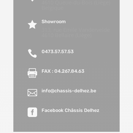
4610 Queue-du-Bois (Liège)
Belgique
Showroom

313, rue Emile Vandervelde
4610 Bellaire (Liège)

0473.57.57.53

FAX : 04.267.84.63

info@chassis-delhez.be

Facebook Châssis Delhez