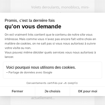
Volets deroulants, monoblocs, mini-
caissons, motorisés…
Promis, c'est la dernière fois
qu'on vous demande
Plateforme de Gestion du Consentem
Pergolas
On est vraiment très content que le contenu de notre site vous
intéresse. Mais comme vous n'avez pas encore fait votre choix en
Profitez de votre terrasse…
matière de cookies, on ne sait pas si vous nous autorisez à suivre
votre visite ou non.
Vous pouvez même décider quels services vous nous autorisez à
Axeptio consent
Protections solaires
lancer.
Bannes solaires, stores à projection,
Voici pourquoi nous utilisons des cookies.
screens et marquises…
Partage de données avec Google
Primes
Consentements certifiés par
Découvrez les primes en vigueur
Fermer
Je choisis
OK pour moi
actuellement…