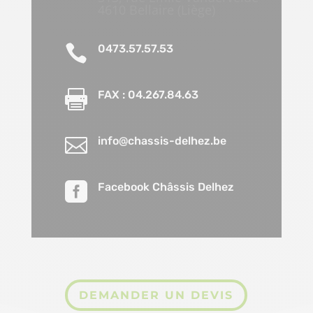
4610 Bellaire (Liège)

0473.57.57.53

FAX : 04.267.84.63

info@chassis-delhez.be

Facebook Châssis Delhez
DEMANDER UN DEVIS