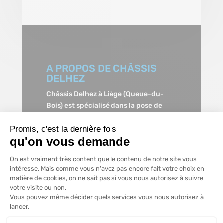
A PROPOS DE CHÂSSIS
DELHEZ
Châssis Delhez à Liège (Queue-du-
Bois) est spécialisé dans la pose de
châssis PVC, dans l’installation de
châssis en aluminium et en bois, dans
Promis, c'est la dernière fois
qu'on vous demande
la pose de porte de garage, de volets-
roulants, dans la motorisation de vos
Plateforme de Gestion du Consentem
On est vraiment très content que le contenu de notre site vous
portes de garage et volets-roulants
intéresse. Mais comme vous n'avez pas encore fait votre choix en
ainsi que dans la pose de protections
matière de cookies, on ne sait pas si vous nous autorisez à suivre
solaires partout en province de Liège.
votre visite ou non.
N’hésitez pas à nous contacter pour un
Vous pouvez même décider quels services vous nous autorisez à
Axeptio consent
lancer.
devis gratuit.