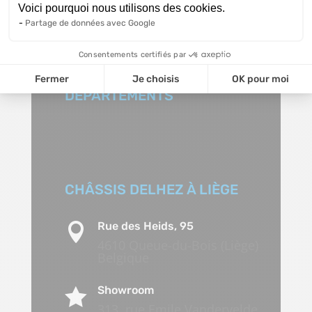
Voici pourquoi nous utilisons des cookies.
Partage de données avec Google
Consentements certifiés par
VISITEZ ÉGALEMENT LES
Fermer
Je choisis
OK pour moi
SITES DE NOS AUTRES
DÉPARTEMENTS
CHÂSSIS DELHEZ À LIÈGE
Rue des Heids, 95

4610 Queue-du-Bois (Liège)
Belgique
Showroom

313, rue Emile Vandervelde