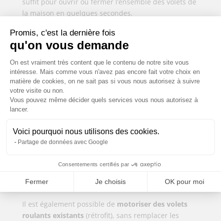
suffit pour ouvrir ou fermer l’ensemble des volets de
la maison en quelques secondes.
Au-delà du confort, la motorisation apporte un vrai
Promis, c'est la dernière fois
gain en
sécurité
. Vous pouvez programmer vos
qu'on vous demande
volets pour qu’ils s’ouvrent et se ferment à des
Plateforme de Gestion du Consentem
On est vraiment très content que le contenu de notre site vous
heures fixes, même en votre absence. Cette
intéresse. Mais comme vous n'avez pas encore fait votre choix en
simulation de présence est un moyen simple et
matière de cookies, on ne sait pas si vous nous autorisez à suivre
efficace de décourager les tentatives d’intrusion.
votre visite ou non.
Vous pouvez même décider quels services vous nous autorisez à
Axeptio consent
Plusieurs niveaux d’équipement sont possibles.
lancer.
L’
interrupteur mural
est la solution la plus simple.
La
télécommande
permet un pilotage à distance
Voici pourquoi nous utilisons des cookies.
dans la maison. La
centralisation
regroupe la
Partage de données avec Google
commande de tous les volets sur un seul point. Et la
domotique
intègre les volets à votre maison
Consentements certifiés par
connectée, avec pilotage via smartphone et
Fermer
Je choisis
OK pour moi
scénarios automatisés.
Il est également possible de
motoriser des volets
roulants existants
(rétrofit), sans remplacer les