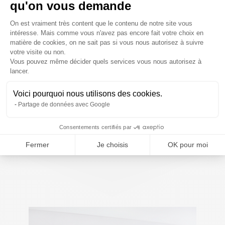
qu'on vous demande
(Romsée) RAL 7030
Nous avons posé des châssis (porte et porte de
Plateforme de Gestion du Consentem
On est vraiment très content que le contenu de notre site vous
garage) dans la ville de Romsée dans la province
intéresse. Mais comme vous n'avez pas encore fait votre choix en
de Liège. Le RAL utilisé est le 7030. Autres...
matière de cookies, on ne sait pas si vous nous autorisez à suivre
votre visite ou non.
Vous pouvez même décider quels services vous nous autorisez à
Axeptio consent
lancer.
Voici pourquoi nous utilisons des cookies.
Partage de données avec Google
ON VOUS APPELLE RAPIDEMENT
Consentements certifiés par
Fermer
Je choisis
OK pour moi