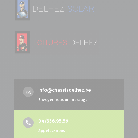
info@chassisdelhez.be

Envoyer nous un message
04/336.95.59

Appelez-nous