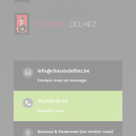
info@chassisdelhez.be

Envoyer nous un message
04/336.95.59

Appelez-nous
Bureaux & Showroom (sur rendez-vous)
