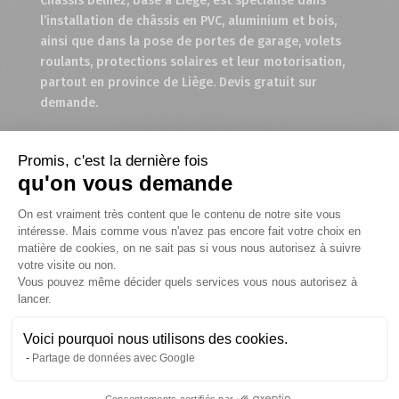
Châssis Delhez, basé à Liège, est spécialisé dans
l’installation de châssis en PVC, aluminium et bois,
ainsi que dans la pose de portes de garage, volets
roulants, protections solaires et leur motorisation,
partout en province de Liège. Devis gratuit sur
demande.
Promis, c'est la dernière fois
Menu
qu'on vous demande
Plateforme de Gestion du Consentem
On est vraiment très content que le contenu de notre site vous
Accueil
intéresse. Mais comme vous n'avez pas encore fait votre choix en
Nos châssis
matière de cookies, on ne sait pas si vous nous autorisez à suivre
votre visite ou non.
Actualités
Vous pouvez même décider quels services vous nous autorisez à
Axeptio consent
lancer.
Réalisations
Voici pourquoi nous utilisons des cookies.
Contactez-nous
Partage de données avec Google
Nos showrooms
Consentements certifiés par