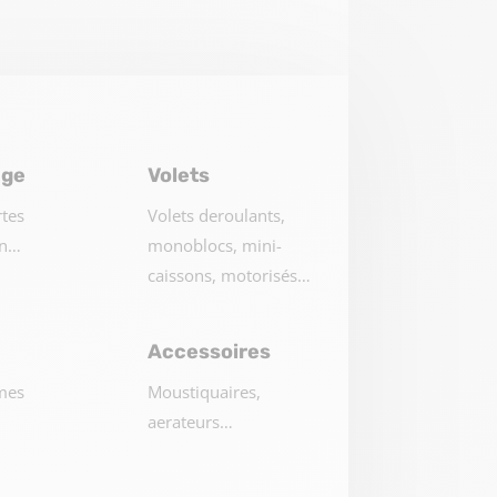
age
Volets
rtes
Volets deroulants,
nn…
monoblocs, mini-
caissons, motorisés…
Accessoires
mes
Moustiquaires,
aerateurs…