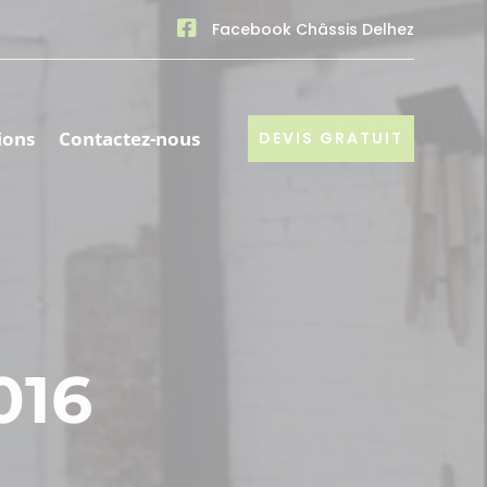

Facebook Châssis Delhez
ions
Contactez-nous
DEVIS GRATUIT
016