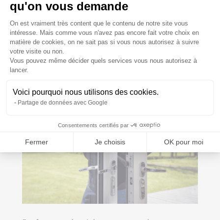
douces. On commence à regarder sa terrasse
qu'on vous demande
différemment, à imaginer les repas en extérieur, les
Plateforme de Gestion du Consentem
soirées prolongées dehors. Et puis l’été arrive, vite,
On est vraiment très content que le contenu de notre site vous
intéresse. Mais comme vous n'avez pas encore fait votre choix en
et avec lui la chaleur, le soleil direct. Trop souvent,
matière de cookies, on ne sait pas si vous nous autorisez à suivre
on...
votre visite ou non.
Vous pouvez même décider quels services vous nous autorisez à
Axeptio consent
lancer.
Voici pourquoi nous utilisons des cookies.
Partage de données avec Google
Consentements certifiés par
Fermer
Je choisis
OK pour moi