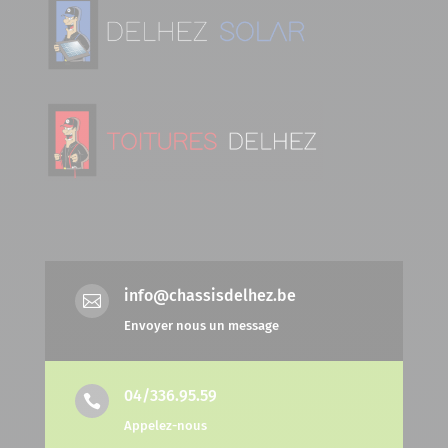
info@chassisdelhez.be

Envoyer nous un message
04/336.95.59

Appelez-nous