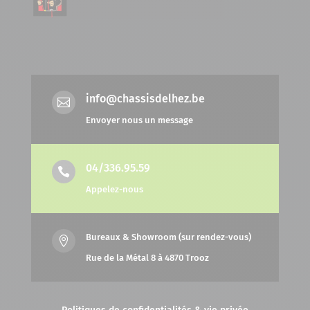
info@chassisdelhez.be

Envoyer nous un message
04/336.95.59

Appelez-nous
Bureaux & Showroom (sur rendez-vous)

Rue de la Métal 8 à 4870 Trooz