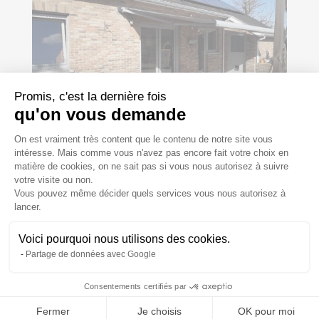
Promis, c'est la dernière fois
qu'on vous demande
Plateforme de Gestion du Consentem
On est vraiment très content que le contenu de notre site vous
Pose de châssis blancs RAL 7004 et banne
intéresse. Mais comme vous n'avez pas encore fait votre choix en
solaire
matière de cookies, on ne sait pas si vous nous autorisez à suivre
par
admin
|
Nov 3, 2019
|
Réalisations
votre visite ou non.
Vous pouvez même décider quels services vous nous autorisez à
Axeptio consent
Pose de châssis blancs RAL 7004 et banne solaire
lancer.
Nous avons placé ces châssis blancs (RAL 7004) en
province de Liège. Nous avons également placé la
Voici pourquoi nous utilisons des cookies.
banne solaire! Autres Réalisations Pergola vitrée en
Partage de données avec Google
aluminium à Liège RAL 7016 Nous avons placé cette
pergola en...
Consentements certifiés par
Fermer
Je choisis
OK pour moi